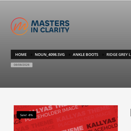
HOME
NOUN_4098.SVG
ANKLE BOOTS
RIDGE GREY 
08/08/2026
Sale! -8%