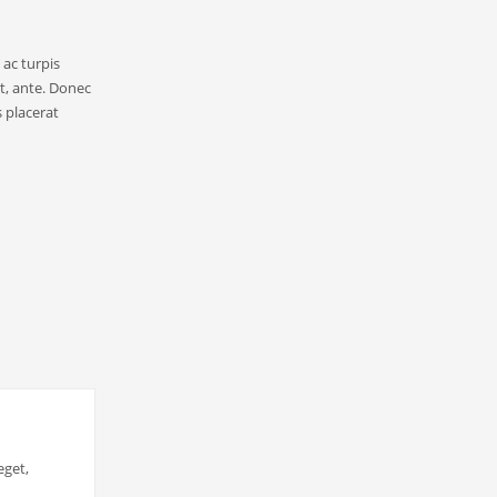
ac turpis
et, ante. Donec
s placerat
eget,