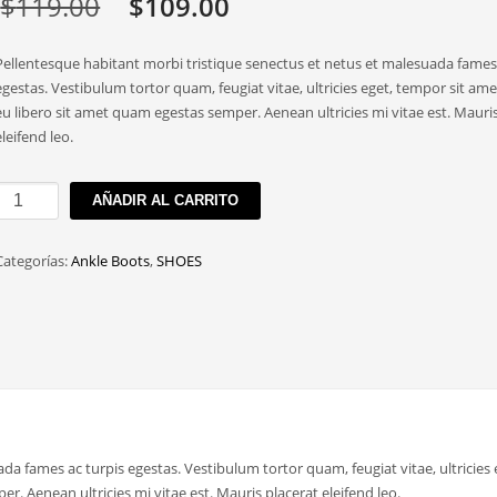
El
El
$
119.00
$
109.00
precio
precio
Pellentesque habitant morbi tristique senectus et netus et malesuada fames 
original
actual
egestas. Vestibulum tortor quam, feugiat vitae, ultricies eget, tempor sit am
eu libero sit amet quam egestas semper. Aenean ultricies mi vitae est. Mauri
era:
es:
eleifend leo.
$119.00.
$109.00.
Ridge
AÑADIR AL CARRITO
Grey
Leather
Categorías:
Ankle Boots
,
SHOES
Ankle
Boots
cantidad
a fames ac turpis egestas. Vestibulum tortor quam, feugiat vitae, ultricies 
. Aenean ultricies mi vitae est. Mauris placerat eleifend leo.