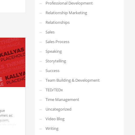
Professional Development
Relationship Marketing
Relationships
Sales
Sales Process
Speaking
Storytelling
Success
Team Building & Development
TED/TEDx
Time Management
Uncategorized
ique
fames ac
Video Blog
 quam,
r sit amet,
Writing
uam egestas
 est. Mauris