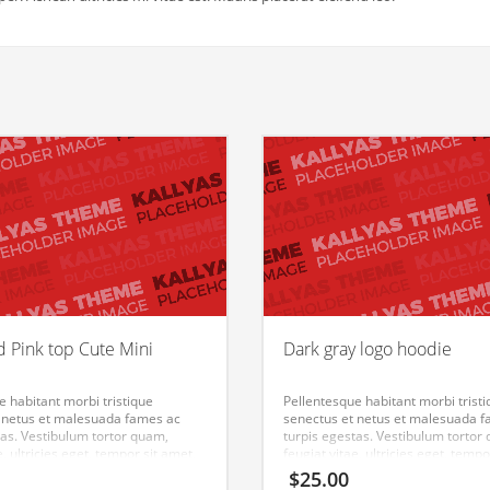
d Pink top Cute Mini
Dark gray logo hoodie
e habitant morbi tristique
Pellentesque habitant morbi trist
 netus et malesuada fames ac
senectus et netus et malesuada 
tas. Vestibulum tortor quam,
turpis egestas. Vestibulum tortor
e, ultricies eget, tempor sit amet,
feugiat vitae, ultricies eget, tempo
 eu libero sit amet quam egestas
ante. Donec eu libero sit amet q
$
25.00
ean ultricies mi vitae est. Mauris
semper. Aenean ultricies mi vitae