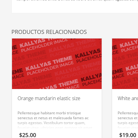
PRODUCTOS RELACIONADOS
Orange mandarin elastic size
White an
Pellentesque habitant morbi tristique
Pellentesqu
senectus et netus et malesuada fames ac
senectus et
turpis egestas. Vestibulum tortor quam,
turpis eges
feugiat vitae, ultricies eget, tempor sit amet,
feugiat vita
ante. Donec eu libero sit amet quam egestas
ante. Donec
$
25.00
$
19.00
semper. Aenean ultricies mi vitae est. Mauris
semper. Aen