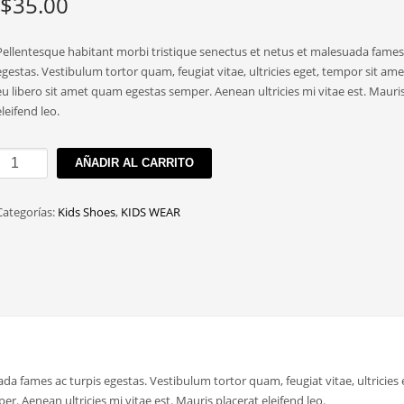
$
35.00
Pellentesque habitant morbi tristique senectus et netus et malesuada fames 
egestas. Vestibulum tortor quam, feugiat vitae, ultricies eget, tempor sit am
eu libero sit amet quam egestas semper. Aenean ultricies mi vitae est. Mauri
eleifend leo.
Lace
AÑADIR AL CARRITO
up
Ballet
Categorías:
Kids Shoes
,
KIDS WEAR
Flats
cantidad
a fames ac turpis egestas. Vestibulum tortor quam, feugiat vitae, ultricies 
. Aenean ultricies mi vitae est. Mauris placerat eleifend leo.