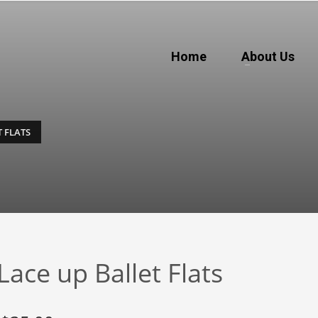
Home
About Us
T FLATS
Lace up Ballet Flats