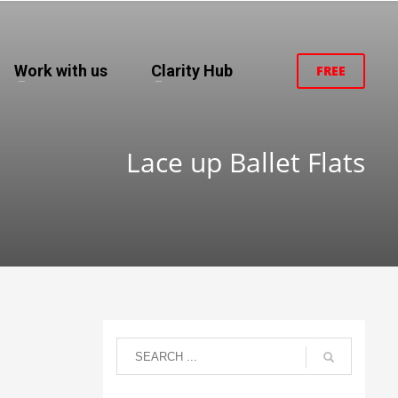
Work with us
Clarity Hub
FREE
Lace up Ballet Flats