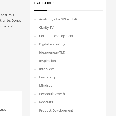
CATEGORIES
ac turpis
Anatomy of a GREAT Talk
et, ante. Donec
s placerat
Clarity TV
Content Development
Digital Marketing
Ideapreneur(TM)
Inspiration
Interview
Leadership
Mindset
Personal Growth
Podcasts
eget,
Product Development