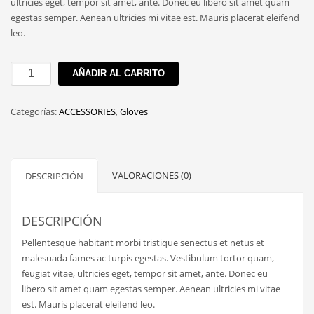
ultricies eget, tempor sit amet, ante. Donec eu libero sit amet quam
egestas semper. Aenean ultricies mi vitae est. Mauris placerat eleifend
leo.
Pieces
AÑADIR AL CARRITO
Suede
Mittens
Categorías:
ACCESSORIES
,
Gloves
cantidad
VALORACIONES (0)
DESCRIPCIÓN
DESCRIPCIÓN
Pellentesque habitant morbi tristique senectus et netus et
malesuada fames ac turpis egestas. Vestibulum tortor quam,
feugiat vitae, ultricies eget, tempor sit amet, ante. Donec eu
libero sit amet quam egestas semper. Aenean ultricies mi vitae
est. Mauris placerat eleifend leo.