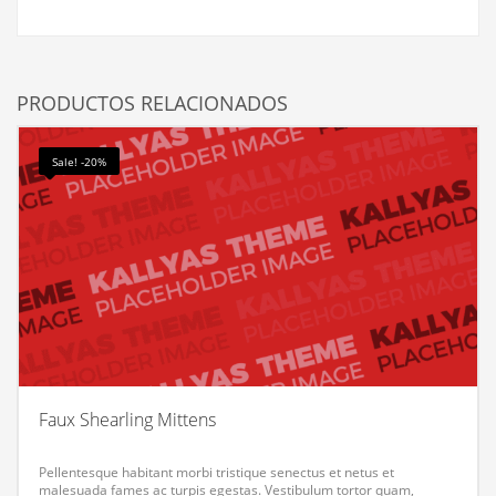
PRODUCTOS RELACIONADOS
Sale! -20%
Faux Shearling Mittens
Pellentesque habitant morbi tristique senectus et netus et
malesuada fames ac turpis egestas. Vestibulum tortor quam,