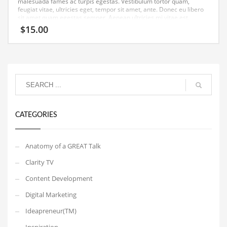
malesuada fames ac turpis egestas. Vestibulum tortor quam,
feugiat vitae, ultricies eget, tempor sit amet, ante. Donec eu libero
sit amet quam egestas semper. Aenean ultricies mi vitae est.
Mauris placerat eleifend leo.
$
15.00
CATEGORIES
Anatomy of a GREAT Talk
Clarity TV
Content Development
Digital Marketing
Ideapreneur(TM)