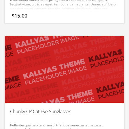
feugiat vitae, ultricies eget, tempor sit amet, ante. Donec eu libero
sit amet quam egestas semper. Aenean ultricies mi vitae est.
Mauris placerat eleifend leo.
$
15.00
Chunky CP Cat Eye Sunglasses
Pellentesque habitant morbi tristique senectus et netus et